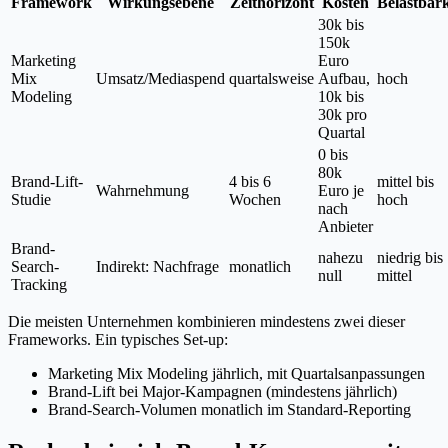
Framework
Wirkungsebene
Zeithorizont
Kosten
Belastbark
30k bis
150k
Marketing
Euro
Mix
Umsatz/Mediaspend
quartalsweise
Aufbau,
hoch
Modeling
10k bis
30k pro
Quartal
0 bis
80k
Brand-Lift-
4 bis 6
mittel bis
Wahrnehmung
Euro je
Studie
Wochen
hoch
nach
Anbieter
Brand-
nahezu
niedrig bis
Search-
Indirekt: Nachfrage
monatlich
null
mittel
Tracking
Die meisten Unternehmen kombinieren mindestens zwei dieser
Frameworks. Ein typisches Set-up:
Marketing Mix Modeling jährlich, mit Quartalsanpassungen
Brand-Lift bei Major-Kampagnen (mindestens jährlich)
Brand-Search-Volumen monatlich im Standard-Reporting