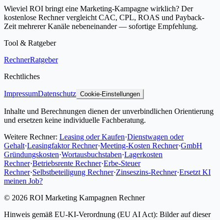
Wieviel ROI bringt eine Marketing-Kampagne wirklich? Der
kostenlose Rechner vergleicht CAC, CPL, ROAS und Payback-
Zeit mehrerer Kanäle nebeneinander — sofortige Empfehlung.
Tool & Ratgeber
Rechner
Ratgeber
Rechtliches
Impressum
Datenschutz
Cookie-Einstellungen
Inhalte und Berechnungen dienen der unverbindlichen Orientierung
und ersetzen keine individuelle Fachberatung.
Weitere Rechner:
Leasing oder Kaufen
·
Dienstwagen oder
Gehalt
·
Leasingfaktor Rechner
·
Meeting-Kosten Rechner
·
GmbH
Gründungskosten
·
Wortausbuchstaben
·
Lagerkosten
Rechner
·
Betriebsrente Rechner
·
Erbe-Steuer
Rechner
·
Selbstbeteiligung Rechner
·
Zinseszins-Rechner
·
Ersetzt KI
meinen Job?
©
2026
ROI Marketing Kampagnen Rechner
Hinweis gemäß EU-KI-Verordnung (EU AI Act): Bilder auf dieser