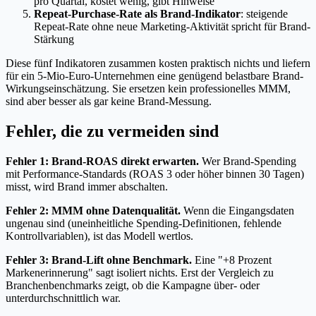
pro Quartal, kostet wenig, gibt Hinweise
Repeat-Purchase-Rate als Brand-Indikator
: steigende
Repeat-Rate ohne neue Marketing-Aktivität spricht für Brand-
Stärkung
Diese fünf Indikatoren zusammen kosten praktisch nichts und liefern
für ein 5-Mio-Euro-Unternehmen eine genügend belastbare Brand-
Wirkungseinschätzung. Sie ersetzen kein professionelles MMM,
sind aber besser als gar keine Brand-Messung.
Fehler, die zu vermeiden sind
Fehler 1: Brand-ROAS direkt erwarten.
Wer Brand-Spending
mit Performance-Standards (ROAS 3 oder höher binnen 30 Tagen)
misst, wird Brand immer abschalten.
Fehler 2: MMM ohne Datenqualität.
Wenn die Eingangsdaten
ungenau sind (uneinheitliche Spending-Definitionen, fehlende
Kontrollvariablen), ist das Modell wertlos.
Fehler 3: Brand-Lift ohne Benchmark.
Eine "+8 Prozent
Markenerinnerung" sagt isoliert nichts. Erst der Vergleich zu
Branchenbenchmarks zeigt, ob die Kampagne über- oder
unterdurchschnittlich war.